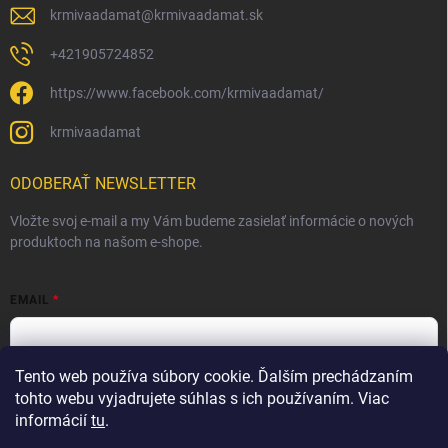
krmivaadamat
@
krmivaadamat.sk
+421905724852
https://www.facebook.com/krmivaadamat/
krmivaadamat
ODOBERAŤ NEWSLETTER
Vložte svoj e-mail a my Vám budeme zasielať informácie o nových
produktoch na našom e-shope.
EMAIL
Tento web používa súbory cookie. Ďalším prechádzaním
Vložením e-mailu súhlasíte s
podmienkami ochrany osobných
údajov
tohto webu vyjadrujete súhlas s ich používaním. Viac
informácií
tu
.
Prihlásiť sa