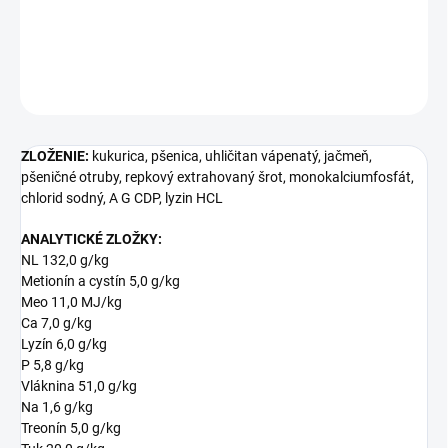
DETAILNÉ INFORMÁCIE
OPÝTAŤ SA
ZLOŽENIE:
kukurica, pšenica, uhličitan vápenatý, jačmeň,
pšeničné otruby, repkový extrahovaný šrot, monokalciumfosfát,
chlorid sodný, A G CDP, lyzin HCL
ANALYTICKÉ ZLOŽKY:
NL 132,0 g/kg
Metionín a cystín 5,0 g/kg
Meo 11,0 MJ/kg
Ca 7,0 g/kg
Lyzín 6,0 g/kg
P 5,8 g/kg
Vláknina 51,0 g/kg
Na 1,6 g/kg
Treonín 5,0 g/kg