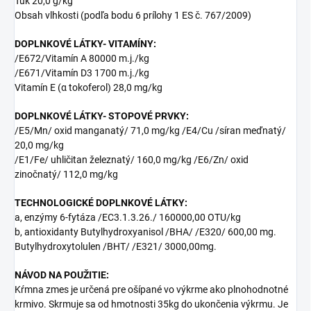
Tuk 20,0 g/kg
Obsah vlhkosti (podľa bodu 6 prílohy 1 ES č. 767/2009)
DOPLNKOVÉ LÁTKY- VITAMÍNY:
/E672/Vitamín A 80000 m.j./kg
/E671/Vitamín D3 1700 m.j./kg
Vitamín E (α tokoferol) 28,0 mg/kg
DOPLNKOVÉ LÁTKY- STOPOVÉ PRVKY:
/E5/Mn/ oxid manganatý/ 71,0 mg/kg /E4/Cu /síran meďnatý/
20,0 mg/kg
/E1/Fe/ uhličitan železnatý/ 160,0 mg/kg /E6/Zn/ oxid
zinočnatý/ 112,0 mg/kg
TECHNOLOGICKÉ DOPLNKOVÉ LÁTKY:
a, enzýmy 6-fytáza /EC3.1.3.26./ 160000,00 OTU/kg
b, antioxidanty Butylhydroxyanisol /BHA/ /E320/ 600,00 mg.
Butylhydroxytolulen /BHT/ /E321/ 3000,00mg.
NÁVOD NA POUŽITIE:
Kŕmna zmes je určená pre ošípané vo výkrme ako plnohodnotné
krmivo. Skrmuje sa od hmotnosti 35kg do ukončenia výkrmu. Je