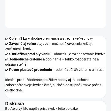
odolného plastu, vhodné na použitie v interiéri aj exteriéri.
DETAILNÉ INFORMÁCIE
OPÝTAŤ SA
✔️
Objem 3 kg
– vhodné pre menšie a stredne veľké chovy
✔️
Závesné aj voľne stojace
– možnosť zavesenia znižuje
znečistenie krmiva
✔️
S mriežkou proti plytvaniu
– obmedzuje rozhadzovanie krmiva
✔️
Jednoduché čistenie a dopĺňanie
– ľahko rozoberateľné a
udržiavateľné
✔️
Pevné plastové prevedenie
– odolné voči UV žiareniu a mrazu
Ideálne pre každodenné použitie v hobby aj malochove.
Zabezpečte svojej hydine čisté, suché a dostupné krmivo počas
celého dňa.
Diskusia
Buďte prvý, kto napíše príspevok k tejto položke.