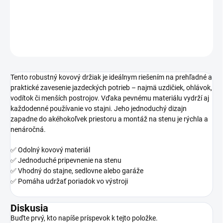
sedlovne.
DETAILNÉ INFORMÁCIE
OPÝTAŤ SA
Tento robustný kovový držiak je ideálnym riešením na prehľadné a
praktické zavesenie jazdeckých potrieb – najmä uzdičiek, ohlávok,
vodítok či menších postrojov. Vďaka pevnému materiálu vydrží aj
každodenné používanie vo stajni. Jeho jednoduchý dizajn
zapadne do akéhokoľvek priestoru a montáž na stenu je rýchla a
nenáročná.
✅ Odolný kovový materiál
✅ Jednoduché pripevnenie na stenu
✅ Vhodný do stajne, sedlovne alebo garáže
✅ Pomáha udržať poriadok vo výstroji
Diskusia
Buďte prvý, kto napíše príspevok k tejto položke.