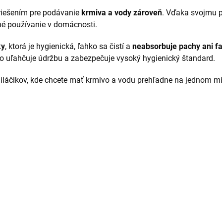
riešením pre podávanie
krmiva a vody zároveň
. Vďaka svojmu 
né používanie v domácnosti.
ky
, ktorá je hygienická, ľahko sa čistí a
neabsorbuje pachy ani fa
čo uľahčuje údržbu a zabezpečuje vysoký hygienický štandard.
láčikov, kde chcete mať krmivo a vodu prehľadne na jednom mi