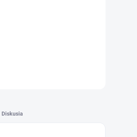
Pridať do košíka
á miska
z glazovanej keramiky. Vhodná na krmivo
čke riadu
– praktická a hygienická na
OPÝTAŤ SA
Diskusia