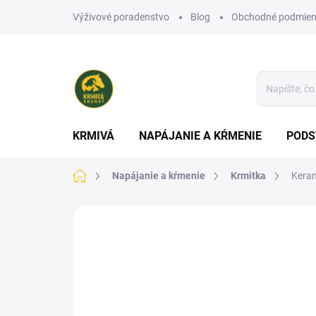
Prejsť
Výživové poradenstvo
Blog
Obchodné podmien
na
obsah
KRMIVÁ
NAPÁJANIE A KŔMENIE
PODS
Domov
Napájanie a kŕmenie
Krmitka
Keram
Neohodnotené
Podrobnosti hodn