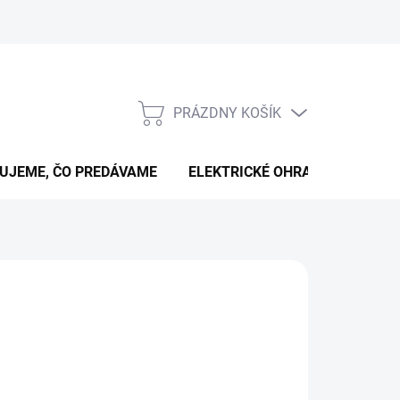
PRÁZDNY KOŠÍK
NÁKUPNÝ
KOŠÍK
UJEME, ČO PREDÁVAME
ELEKTRICKÉ OHRADNÍKY
B
026