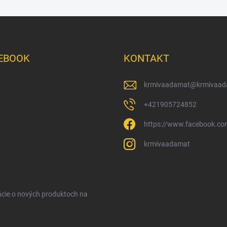
EBOOK
KONTAKT
krmivaadamat
@
krmivaad
+421905724852
https://www.facebook.c
krmivaadamat
ácie o nových produktoch na