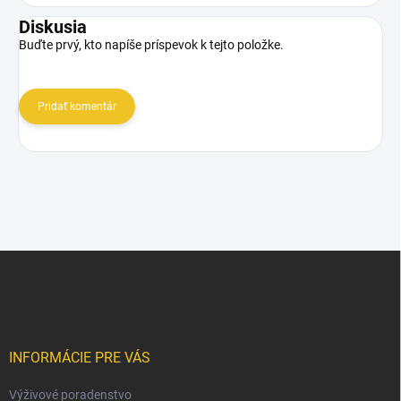
Diskusia
Buďte prvý, kto napíše príspevok k tejto položke.
Pridať komentár
Z
á
p
ä
t
i
INFORMÁCIE PRE VÁS
e
Výživové poradenstvo