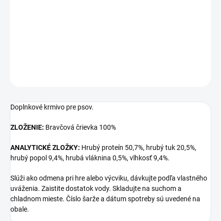
Mäsová maškrta pre psov - kuracie paprčky.
DETAILNÉ INFORMÁCIE
OPÝTAŤ SA
Doplnkové krmivo pre psov.
ZLOŽENIE:
Bravčová črievka 100%
ANALYTICKÉ ZLOŽKY:
Hrubý proteín 50,7%, hrubý tuk 20,5%,
hrubý popol 9,4%, hrubá vláknina 0,5%, vlhkosť 9,4%.
Slúži ako odmena pri hre alebo výcviku, dávkujte podľa vlastného
uváženia. Zaistite dostatok vody. Skladujte na suchom a
chladnom mieste. Číslo šarže a dátum spotreby sú uvedené na
obale.