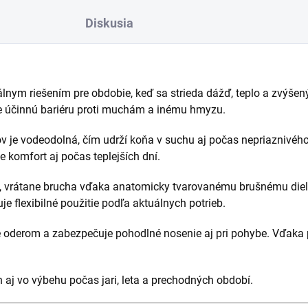
Diskusia
álnym riešením pre obdobie, keď sa strieda dážď, teplo a zvýše
e účinnú bariéru proti muchám a inému hmyzu.
žov je vodeodolná, čím udrží koňa v suchu aj počas nepriaznivéh
 komfort aj počas teplejších dní.
, vrátane brucha vďaka anatomicky tvarovanému brušnému diel
je flexibilné použitie podľa aktuálnych potrieb.
oderom a zabezpečuje pohodlné nosenie aj pri pohybe. Vďaka 
 aj vo výbehu počas jari, leta a prechodných období.