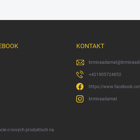
EBOOK
KONTAKT
krmivaadamat
@
krmivaad
+421905724852
https://www.facebook.c
krmivaadamat
ácie o nových produktoch na