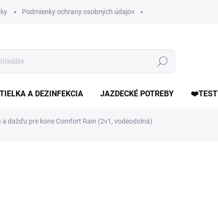
ky
Podmienky ochrany osobných údajov
Hľadať
TIELKA A DEZINFEKCIA
JAZDECKÉ POTREBY
❤️TEST
a dažďu pre kone Comfort Rain (2v1, vodeodolná)
otenia
ZNAČKA:
HKM
80,95 €
Jednotková
ZVOĽTE VARIANT
cena: