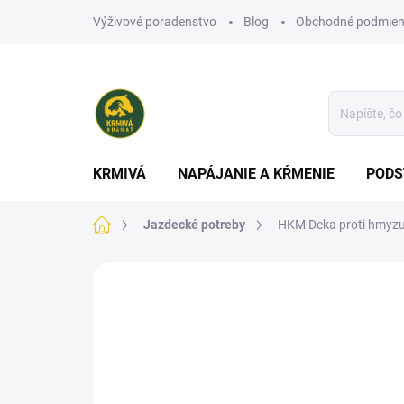
Prejsť
Výživové poradenstvo
Blog
Obchodné podmien
na
obsah
KRMIVÁ
NAPÁJANIE A KŔMENIE
PODS
Domov
Jazdecké potreby
HKM Deka proti hmyzu 
Neohodnotené
Podrobnosti hodn