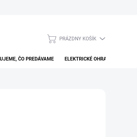
PRÁZDNY KOŠÍK
NÁKUPNÝ
KOŠÍK
UJEME, ČO PREDÁVAME
ELEKTRICKÉ OHRADNÍKY
B