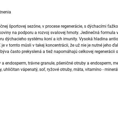
tnenia
čnej športovej sezóne, v procese regenerácie, s dýchacími ťažko
koviny na podporu a rozvoj svalovej hmoty. Jedinečná formula v
ru dýchacieho systému koní a ich imunity. Vysoká hladina antio
 E je v tomto müsli v takej koncentrácii, že už nie je nutné jeho 
rá býva často prekyslená a tiež napomáhajú celkovej regenerácii
 a endosperm, trávne granule, pšeničné otruby a endosperm, mel
y, uhličitan vápenatý, soľ, ryžové otruby, mäta, vitamíno - mine