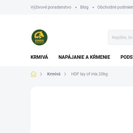
Prejsť
Výživové poradenstvo
Blog
Obchodné podmien
na
obsah
KRMIVÁ
NAPÁJANIE A KŔMENIE
PODS
Domov
Krmivá
HDF lay of mix 20kg
Neohodnotené
Podrobnosti hodn