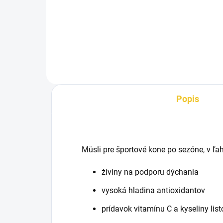
Müsli pre rekreačné a športové
sezó
kone v hobby záťaži a kone a
rege
pony v jazdeckej škole.
ťaž
Popis
Müsli pre športové kone po sezóne, v ľa
živiny na podporu dýchania
vysoká hladina antioxidantov
prídavok vitamínu C a kyseliny list