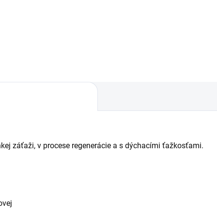
ne, v ľahkej záťaži, v procese
nerácie a s dýchacími
kosťami.
hkej záťaži, v procese regenerácie a s dýchacími ťažkosťami.
ovej