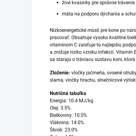
živé kvasinky pre správne trávenie
mäta na podporu dýchania a schu
Nízkoenergetické müsli pre kone po náro
pracovať. Obsahuje vysoko kvalitné biel
vitamínom C zaisťuje tú najlepšiu podpo
a znižuje riziko vzniku infekcií. Vitamín
sa starajú o tráviacu sústavu koní, kto
Zloženie:
vločky jačmeňa, ovsené otruby
slama, vločky hrachu, slnečnicové výlisk
Nutričná tabuľka
Energia: 10.4 MJ/kg
Olej: 3.5%
Bielkoviny: 10.0%
Vláknina: 14.0%
Škrob: 23.0%