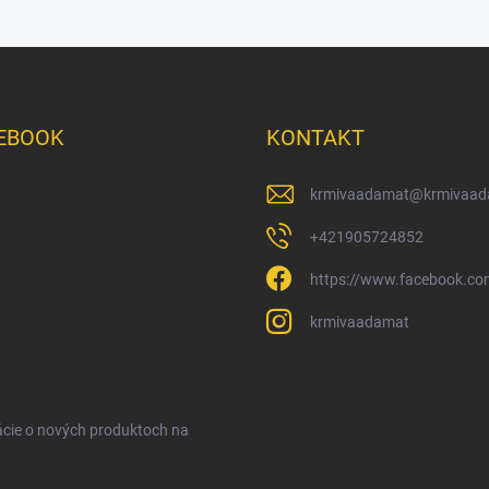
EBOOK
KONTAKT
krmivaadamat
@
krmivaad
+421905724852
https://www.facebook.c
krmivaadamat
ácie o nových produktoch na