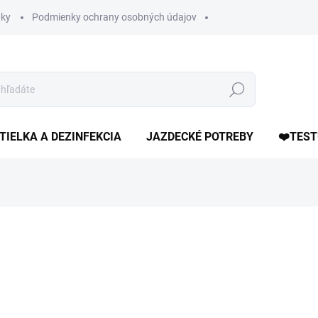
ky
Podmienky ochrany osobných údajov
Hľadať
TIELKA A DEZINFEKCIA
JAZDECKÉ POTREBY
❤️TEST
otenia
ZNAČKA:
SPILLERS
30,90 €
Jednotková
1,55 € / 1 kg
cena:
DOSTUPNÉ DO 7 DNÍ