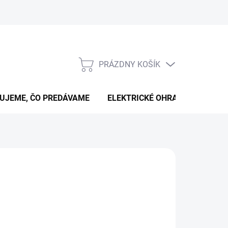
PRÁZDNY KOŠÍK
NÁKUPNÝ
KOŠÍK
UJEME, ČO PREDÁVAME
ELEKTRICKÉ OHRADNÍKY
B