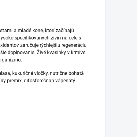
sťami a mladé kone, ktorí začínajú
ysoko špecifikovaných živín na čele s
xidantov zaručuje rýchlejšiu regeneráciu
ďalšie doplňovanie. Živé kvasinky v krmive
 organizmu.
asa, kukuričné vločky, nutrične bohatá
rálny premix, difosforečnan vápenatý