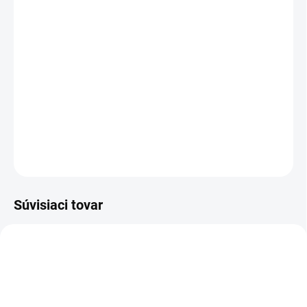
18.8.2026
−
+
Pridať do košíka
Rezanka pre kone náchylné na laminitídu, trpiacu nadváhou a v
boxovom odpočinku.
DETAILNÉ INFORMÁCIE
OPÝTAŤ SA
Súvisiaci tovar