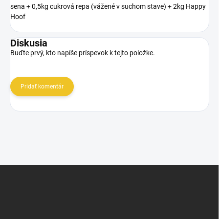
sena + 0,5kg cukrová repa (vážené v suchom stave) + 2kg Happy
Hoof
Diskusia
Buďte prvý, kto napíše príspevok k tejto položke.
Pridať komentár
Z
á
p
ä
t