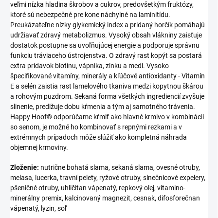
veľmi nízka hladina škrobov a cukrov, predovšetkým fruktózy,
ktoré sú nebezpečné pre kone náchylné na laminitídu.
Preukázateľne nízky glykemický index a pridaný horčík pomáhajú
udržiavať zdravý metabolizmus. Vysoký obsah vlákniny zaisťuje
dostatok postupne sa uvoľňujúcej energie a podporuje správnu
funkciu tráviaceho ústrojenstva. O zdravý rast kopýt sa postará
extra prídavok biotínu, vápnika, zinku a medi. Vysoko
špecifikované vitamíny, minerály a kľúčové antioxidanty - Vitamín
E a selén zaistia rast lamelového tkaniva medzi kopytnou škárou
a rohovým puzdrom. Sekaná forma všetkých ingrediencií zvyšuje
slinenie, predlžuje dobu kŕmenia a tým aj samotného trávenia.
Happy Hoof® odporúčame kŕmiť ako hlavné krmivo v kombinácii
so senom, je možné ho kombinovať s repnými rezkami a v
extrémnych prípadoch môže slúžiť ako kompletná náhrada
objemnej krmoviny.
Zloženie:
nutrične bohatá slama, sekaná slama, ovesné otruby,
melasa, lucerka, travní pelety, ryžové otruby, slnečnicové expelery,
pšeničné otruby, uhličitan vápenatý, repkový olej, vitamino-
minerálny premix, kalcinovaný magnezit, cesnak, difosforečnan
vápenatý, lyzin, soľ