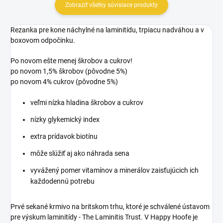
Zobraziť všetky súvisiace produkty
Rezanka pre kone náchylné na laminitídu, trpiacu nadváhou a v
boxovom odpočinku.
Po novom ešte menej škrobov a cukrov!
po novom 1,5% škrobov (pôvodne 5%)
po novom 4% cukrov (pôvodne 5%)
veľmi nízka hladina škrobov a cukrov
nízky glykemický index
extra prídavok biotínu
môže slúžiť aj ako náhrada sena
vyvážený pomer vitamínov a minerálov zaisťujúcich ich
každodennú potrebu
Prvé sekané krmivo na britskom trhu, ktoré je schválené ústavom
pre výskum laminitídy - The Laminitis Trust. V Happy Hoofe je