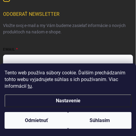
ODOBERAŤ NEWSLETTER
Vložte svoj e-mail a my Vám budeme zasielať informácie o nových
produktoch na našom e-shope.
EMAIL
Tento web používa súbory cookie. Ďalším prechádzaním
Vložením e-mailu súhlasíte s
podmienkami ochrany osobných
údajov
tohto webu vyjadrujete súhlas s ich používaním. Viac
informácií
tu
.
Prihlásiť sa
Nastavenie
Copyright 2026
Krmivá Adamať s.r.o.
. Všetky práva vyhradené.
Odmietnuť
Súhlasím
Vytvoril Shoptet