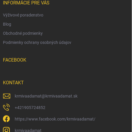
i
INFORMÁCIE PRE VÁS
e
Výživové poradenstvo
Blog
Obchodné podmienky
Podmienky ochrany osobných údajov
FACEBOOK
KONTAKT
krmivaadamat
@
krmivaadamat.sk
+421905724852
https://www.facebook.com/krmivaadamat/
krmivaadamat