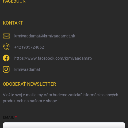
FACEBOOK
KONTAKT
krmivaadamat
@
krmivaadamat.sk
+421905724852
https://www.facebook.com/krmivaadamat/
krmivaadamat
ODOBERAŤ NEWSLETTER
Vložte svoj e-mail a my Vám budeme zasielať informácie o nových
produktoch na našom e-shope.
EMAIL