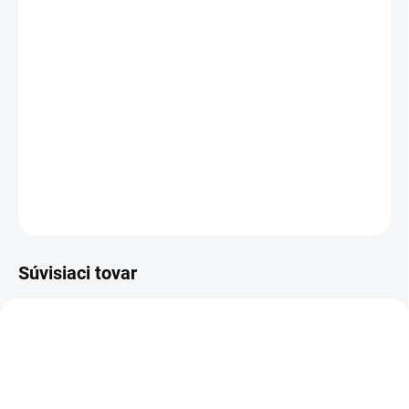
19.8.2026
−
+
Pridať do košíka
Balancer - Nevyhnutný denný doplnok pre všetky kone kŕmené iba
statkovými krmivami alebo objemné krmivami.
DETAILNÉ INFORMÁCIE
OPÝTAŤ SA
Súvisiaci tovar