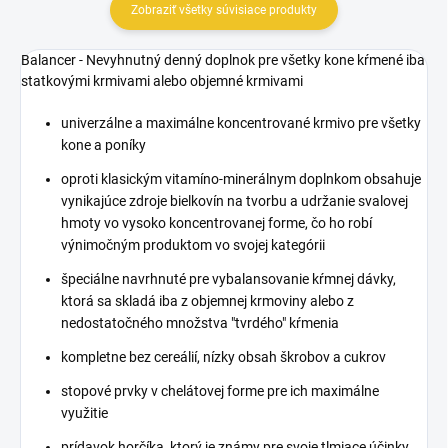
Zobraziť všetky súvisiace produkty
Balancer - Nevyhnutný denný doplnok pre všetky kone kŕmené iba
statkovými krmivami alebo objemné krmivami
univerzálne a maximálne koncentrované krmivo pre všetky
kone a poníky
oproti klasickým vitamíno-minerálnym doplnkom obsahuje
vynikajúce zdroje bielkovín na tvorbu a udržanie svalovej
hmoty vo vysoko koncentrovanej forme, čo ho robí
výnimočným produktom vo svojej kategórii
špeciálne navrhnuté pre vybalansovanie kŕmnej dávky,
ktorá sa skladá iba z objemnej krmoviny alebo z
nedostatočného množstva "tvrdého" kŕmenia
kompletne bez cereálií, nízky obsah škrobov a cukrov
stopové prvky v chelátovej forme pre ich maximálne
využitie
prídavok horčíka, ktorý je známy pre svoje tlmiace účinky