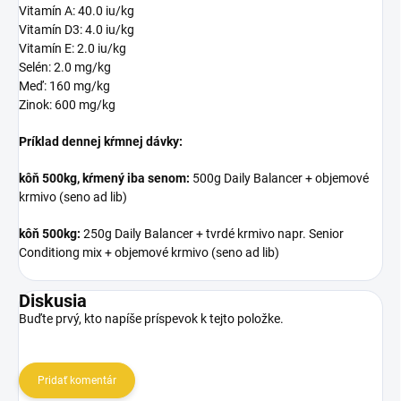
Vitamín A: 40.0 iu/kg
Vitamín D3: 4.0 iu/kg
Vitamín E: 2.0 iu/kg
Selén: 2.0 mg/kg
Meď: 160 mg/kg
Zinok: 600 mg/kg
Príklad dennej kŕmnej dávky:
kôň 500kg, kŕmený iba senom:
500g Daily Balancer + objemové
krmivo (seno ad lib)
kôň 500kg:
250g Daily Balancer + tvrdé krmivo napr. Senior
Conditiong mix + objemové krmivo (seno ad lib)
Diskusia
Buďte prvý, kto napíše príspevok k tejto položke.
Pridať komentár