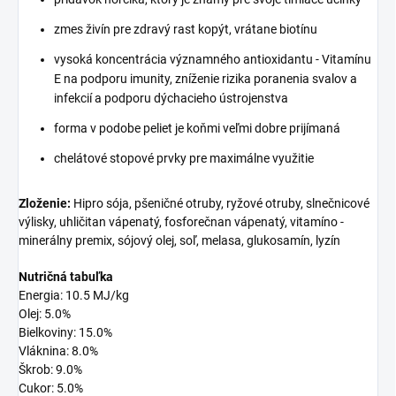
zmes živín pre zdravý rast kopýt, vrátane biotínu
vysoká koncentrácia významného antioxidantu - Vitamínu
E na podporu imunity, zníženie rizika poranenia svalov a
infekcií a podporu dýchacieho ústrojenstva
forma v podobe peliet je koňmi veľmi dobre prijímaná
chelátové stopové prvky pre maximálne využitie
Zloženie:
Hipro sója, pšeničné otruby, ryžové otruby, slnečnicové
výlisky, uhličitan vápenatý, fosforečnan vápenatý, vitamíno -
minerálny premix, sójový olej, soľ, melasa, glukosamín, lyzín
Nutričná tabuľka
Energia: 10.5 MJ/kg
Olej: 5.0%
Bielkoviny: 15.0%
Vláknina: 8.0%
Škrob: 9.0%
Cukor: 5.0%