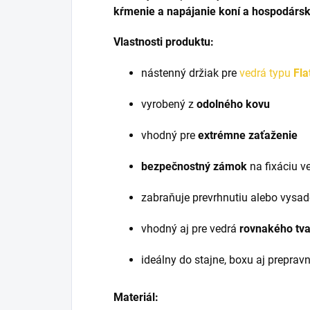
kŕmenie a napájanie koní a hospodársk
Vlastnosti produktu:
nástenný držiak pre
vedrá typu
Fla
vyrobený z
odolného kovu
vhodný pre
extrémne zaťaženie
bezpečnostný zámok
na fixáciu v
zabraňuje prevrhnutiu alebo vysad
vhodný aj pre vedrá
rovnakého tv
ideálny do stajne, boxu aj preprav
Materiál: