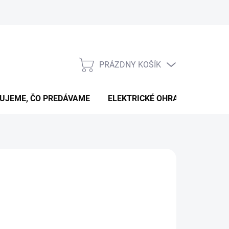
PRÁZDNY KOŠÍK
NÁKUPNÝ
KOŠÍK
UJEME, ČO PREDÁVAME
ELEKTRICKÉ OHRADNÍKY
B
026