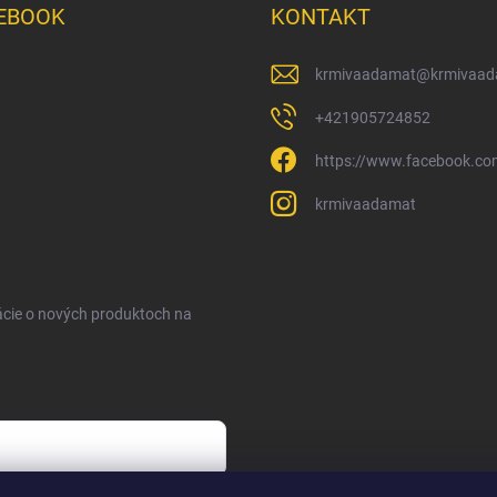
EBOOK
KONTAKT
krmivaadamat
@
krmivaad
+421905724852
https://www.facebook.c
krmivaadamat
ácie o nových produktoch na
sobných údajov