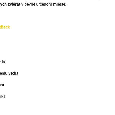
ych zvierat
v pevne určenom mieste.
tBack
edra
eniu vedra
aru
níka