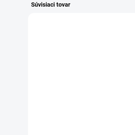
Súvisiaci tovar
DOSTUPNÉ DO 7 DNÍ
Vedro na krmivo a vodu
FlatBack – 20 l
17,50 €
Detail
Extra odolné FlatBack vedro na