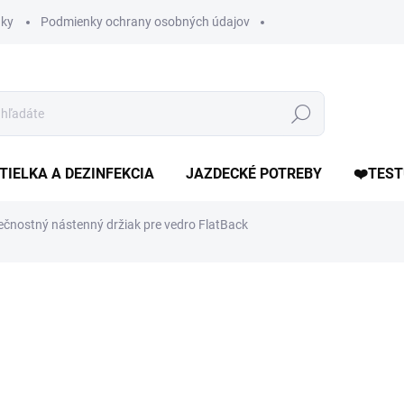
ky
Podmienky ochrany osobných údajov
Hľadať
TIELKA A DEZINFEKCIA
JAZDECKÉ POTREBY
❤️TEST
čnostný nástenný držiak pre vedro FlatBack
otenia
ZNAČKA:
KERBL
8,50 €
Jednotková
DOSTUPNÉ DO 7 DNÍ
cena:
MÔŽEME DORUČIŤ DO:
19.8.2