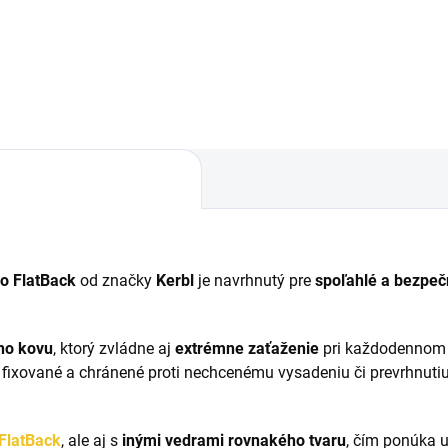
o FlatBack
od značky
Kerbl
je navrhnutý pre
spoľahlé a bezpeč
ho kovu
, ktorý zvládne aj
extrémne zaťaženie
pri každodennom 
 fixované a chránené proti nechcenému vysadeniu či prevrhnutiu
FlatBack
, ale aj s
inými vedrami rovnakého tvaru
, čím ponúka u