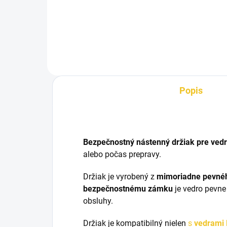
krmivo a vodu z takmer
nerozbitného plastu. Ideálne do
stajne, na pastvinu aj na
prepravu, s plochou zadnou
stenou a mierkou do 20 l.
Popis
Bezpečnostný nástenný držiak pre vedr
alebo počas prepravy.
Držiak je vyrobený z
mimoriadne pevné
bezpečnostnému zámku
je vedro pevne
obsluhy.
Držiak je kompatibilný nielen
s
vedrami 