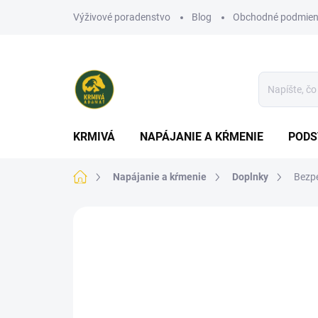
Prejsť
Výživové poradenstvo
Blog
Obchodné podmien
na
obsah
KRMIVÁ
NAPÁJANIE A KŔMENIE
PODS
Domov
Napájanie a kŕmenie
Doplnky
Bezpe
Neohodnotené
Podrobnosti hodn